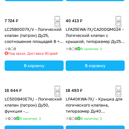
установку золотникового
установку золотникового
или седельного
или седельного
распределителя, уплотнение
распределителя, уплотнение
NBR
NBR
7 724 ₽
40 413 ₽
LC25B00D7X/V - Логический
LFA25EWA-7X/CA20DQMG24 -
клапан (патрон) Ду25,
Логический клапан с
соотношение площадей B =
крышкой, типоразмер Ду25
14.3:1 (кольцо = 7%),
функционал - EWA = крышка
0
0
0
0
В наличии: 3
давление открытия 0 бар, D
с электрическим контролем
Под заказ. Доставка 90 дней
= c демпфером, уплотнение
закрытого положения под
V = FKM
В корзину
установку золотникового
В корзину
или седельного
распределителя, уплотнение
NBR
16 644 ₽
18 493 ₽
LC50DB40E7X/ - Логический
LFA40KWA-7X/ - Крышка для
клапан (патрон) Ду50,
логического клапана,
функция -
типоразмер Ду40
предохранительный клапан
функционал - KWA = крышка
0
0
В наличии: 3
0
0
В наличии: 3
давления, давление
со встроенным клапаном