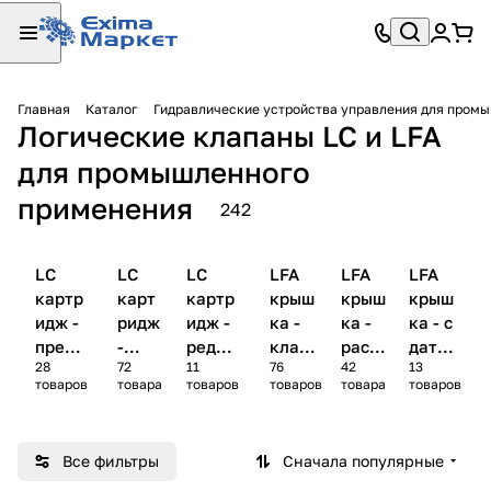
Главная
Каталог
Гидравлические устройства управления для пром
Логические клапаны LC и LFA
для промышленного
применения
242
LC
LC
LC
LFA
LFA
LFA
картр
карт
картр
крыш
крыш
крыш
идж -
ридж
идж -
ка -
ка -
ка - с
предо
-
редук
клапа
расп
датчи
28
72
11
76
42
13
храни
расп
ционн
ны
реде
ками
товаров
товара
товаров
товаров
товара
товаров
тельн
реде
ые
давле
лите
(коне
ые
лите
клапа
ния
ли
чными
клапа
ли
ны
выкл
Все фильтры
Сначала популярные
ны
ючате
лями)