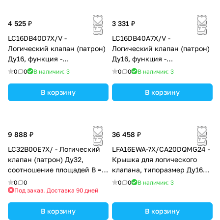
FKM
4 525 ₽
3 331 ₽
LC16DB40D7X/V -
LC16DB40A7X/V -
Логический клапан (патрон)
Логический клапан (патрон)
Ду16, функция -
Ду16, функция -
предохранительный клапан
предохранительный клапан
0
0
В наличии: 3
0
0
В наличии: 3
давления, давление
давления, давление
открытия 4 бар, D =
открытия 4 бар, A =
В корзину
В корзину
седельно-золотниковый без
седельный с демпфером,
демпфера, уплотнение V =
уплотнение V = FKM
FKM
9 888 ₽
36 458 ₽
LC32B00E7X/ - Логический
LFA16EWA-7X/CA20DQMG24 -
клапан (патрон) Ду32,
Крышка для логического
соотношение площадей B =
клапана, типоразмер Ду16
14.3:1 (кольцо = 7%),
функционал - EWA = крышка
0
0
0
0
В наличии: 3
давление открытия 0 бар, E
с электрическим контролем
Под заказ. Доставка 90 дней
= без демпфера, уплотнение
закрытого положения под
NBR
В корзину
установку золотникового
В корзину