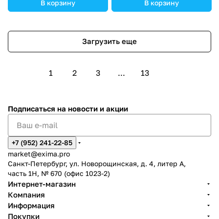
открытия 4 бар, E =
''ИЛИ'' под установку
В корзину
В корзину
седельный без демпфера,
распределителя Ду6, три
уплотнение NBR
выхода Z1, X и Y, управления
из канала B, внешний канал
Загрузить еще
X - нет, уплотнение NBR
1
2
3
...
13
Подписаться
на новости и акции
+7 (952) 241-22-85
market@exima.pro
Санкт-Петербург, ул. Новорощинская, д. 4, литер А,
часть 1Н, № 670 (офис 1023-2)
Интернет-магазин
Компания
Информация
Покупки