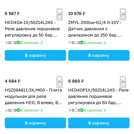
6 587 ₽
10 676 ₽
HED4OA-1X/50Z14L24S -
ZMYL-250bar-G1/4 0-10V -
Реле давление поршневое
Датчик давления с
регулировка до 50 бар,
диапазоном до 250 бар,
монтаж трубный
присоединительной
0
0
В наличии: 3
0
0
В наличии: 3
внешней резьбой G1/4'' и
выходным аналоговым
В корзину
В корзину
сигналом 0-10В, точность
0,5%
4 684 ₽
6 860 ₽
HSZ06A611-3X/M00 - Плита
HED4OP1X/50Z14L24S - Реле
модульная для реле
давление поршневое
давления HED, В влево, В
регулировка до 50 бар,
вправо
монтаж на плиту
0
0
В наличии: 3
0
0
В наличии: 3
В корзину
В корзину