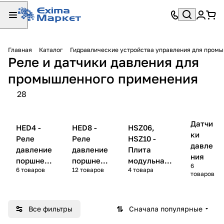
Главная
Каталог
Гидравлические устройства управления для пром
Реле и датчики давления для
промышленного применения
28
Датчи
HED4 -
HED8 -
HSZ06,
ки
Реле
Реле
HSZ10 -
давле
давление
давление
Плита
ния
поршнево
поршнево
модульная
6
6 товаров
12 товаров
4 товара
е
е
для реле
товаров
давления
HED8
Все фильтры
Сначала популярные