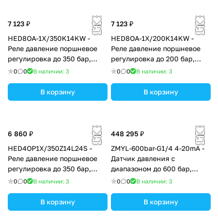
7 123 ₽
7 123 ₽
HED8OA-1X/350K14KW -
HED8OA-1X/200K14KW -
Реле давление поршневое
Реле давление поршневое
регулировка до 350 бар,
регулировка до 200 бар,
монтаж резьбовой,
монтаж резьбовой,
0
0
В наличии: 3
0
0
В наличии: 3
регулирующий элемент
регулирующий элемент
рукоятка со шкалой
рукоятка со шкалой
В корзину
В корзину
6 860 ₽
448 295 ₽
HED4OP1X/350Z14L24S -
ZMYL-600bar-G1/4 4-20mA -
Реле давление поршневое
Датчик давления с
регулировка до 350 бар,
диапазоном до 600 бар,
монтаж на плиту
присоединительной
0
0
В наличии: 3
0
0
В наличии: 3
внешней резьбой G1/4'' и
выходным аналоговым
В корзину
В корзину
сигналом 4-20 мА, точность