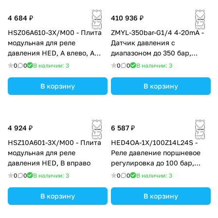
4 684 ₽
410 936 ₽
HSZ06A610-3X/M00 - Плита
ZMYL-350bar-G1/4 4-20mA -
модульная для реле
Датчик давления с
давления HED, А влево, А
диапазоном до 350 бар,
вправо
присоединительной
0
0
В наличии: 3
0
0
В наличии: 3
внешней резьбой G1/4'' и
выходным аналоговым
В корзину
В корзину
сигналом 4-20 мА, точность
0,5%
4 924 ₽
6 587 ₽
HSZ10A601-3X/M00 - Плита
HED4OA-1X/100Z14L24S -
модульная для реле
Реле давление поршневое
давления HED, B вправо
регулировка до 100 бар,
монтаж трубный
0
0
В наличии: 3
0
0
В наличии: 3
В корзину
В корзину