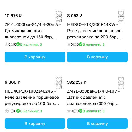
0,5%
10 676 ₽
8 053 ₽
ZMYL-150bar-G1/4 4-20mA -
HED8OH-1X/200K14KW -
Датчик давления с
Реле давление поршневое
диапазоном до 150 бар,
регулировка до 200 бар,
присоединительной
монтаж модульный (плита
0
0
В наличии: 3
0
0
В наличии: 3
внешней резьбой G1/4'' и
HSZ заказывается отдельно),
выходным аналоговым
регулирующий элемент
В корзину
В корзину
сигналом 4-20 мА, точность
рукоятка со шкалой
0,5%
6 860 ₽
392 257 ₽
HED4OP1X/100Z14L24S -
ZMYL-350bar-G1/4 0-10V -
Реле давление поршневое
Датчик давления с
регулировка до 100 бар,
диапазоном до 350 бар,
монтаж на плиту
присоединительной
0
0
В наличии: 3
0
0
В наличии: 3
внешней резьбой G1/4'' и
выходным аналоговым
В корзину
В корзину
сигналом 0-10В, точность