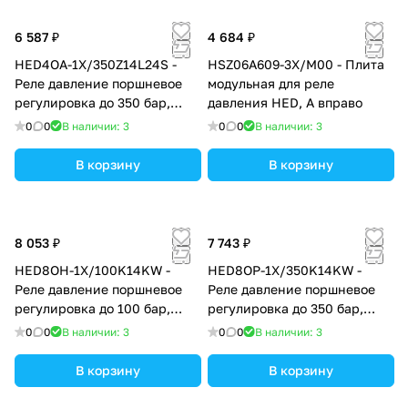
6 587 ₽
4 684 ₽
HED4OA-1X/350Z14L24S -
HSZ06A609-3X/M00 - Плита
Реле давление поршневое
модульная для реле
регулировка до 350 бар,
давления HED, А вправо
монтаж трубный
0
0
В наличии: 3
0
0
В наличии: 3
В корзину
В корзину
8 053 ₽
7 743 ₽
HED8OH-1X/100K14KW -
HED8OP-1X/350K14KW -
Реле давление поршневое
Реле давление поршневое
регулировка до 100 бар,
регулировка до 350 бар,
монтаж модульный (плита
монтаж на плиту,
0
0
В наличии: 3
0
0
В наличии: 3
HSZ заказывается отдельно),
регулирующий элемент
регулирующий элемент
рукоятка со шкалой
В корзину
В корзину
рукоятка со шкалой