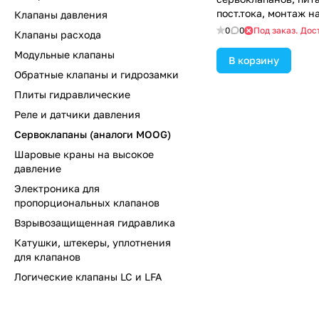
пост.тока, монтаж н
Клапаны давления
входной сигнал ±10
0
0
Под заказ. Дос
Клапаны расхода
Модульные клапаны
В корзину
Обратные клапаны и гидрозамки
Плиты гидравлические
Реле и датчики давления
Сервоклапаны (аналоги MOOG)
Шаровые краны на высокое
давление
Электроника для
пропорциональных клапанов
Взрывозащищенная гидравлика
Катушки, штекеры, уплотнения
для клапанов
Логические клапаны LC и LFA