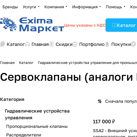
Бренды
Услуги
Компания
Информация
Помощь
Ко
Каталог
Цены указаны с НДС
Каталог
Главная
Скидки
Портфолио
Покупки
Главная
Каталог
Гидравлические устройства управления для промыш
Сервоклапаны (аналоги
Категория
Сначала попу
Гидравлические устройства
управления
117 000 ₽
Пропорциональные клапаны
SSA2 - Внешний уси
Распределители
сервоклапанов, пит