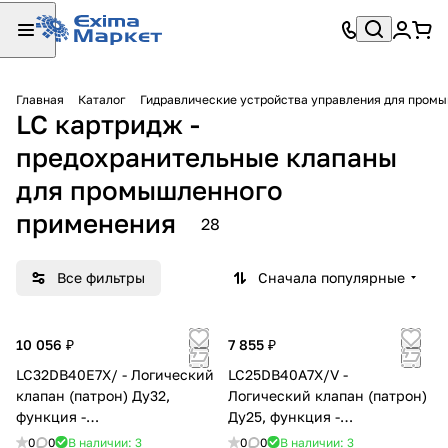
Главная
Каталог
Гидравлические устройства управления для пром
LC картридж -
предохранительные клапаны
для промышленного
применения
28
Все фильтры
Сначала популярные
10 056 ₽
7 855 ₽
LC32DB40E7X/ - Логический
LC25DB40A7X/V -
клапан (патрон) Ду32,
Логический клапан (патрон)
функция -
Ду25, функция -
предохранительный клапан
предохранительный клапан
0
0
В наличии: 3
0
0
В наличии: 3